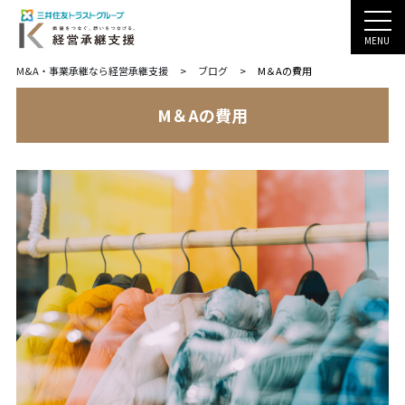
MENU
M&A・事業承継なら経営承継支援
>
ブログ
>
M＆Aの費用
M＆Aの費用