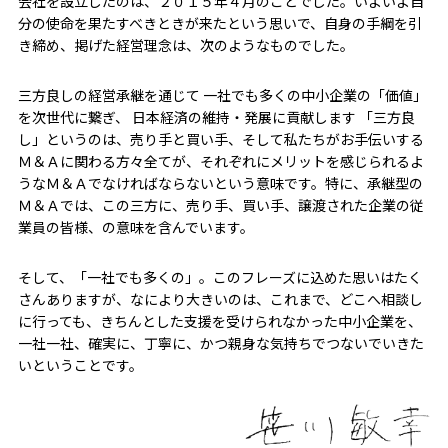
会社を設立したのは、２０１５年４月のことでした。いよいよ自
分の使命を果たすべきときが来たという思いで、自身の手綱を引
き締め、掲げた経営理念は、次のようなものでした。
三方良しの経営承継を通じて 一社でも多くの中小企業の「価値」
を次世代に繋ぎ、 日本経済の維持・発展に貢献します 「三方良
し」というのは、売り手と買い手、そして私たちがお手伝いする
Ｍ＆Ａに関わる方々全てが、それぞれにメリットを感じられるよ
うなＭ＆Ａでなければならないという意味です。特に、承継型の
Ｍ＆Ａでは、この三方に、売り手、買い手、譲渡された企業の従
業員の皆様、の意味を含んでいます。
そして、「一社でも多くの――」。このフレーズに込めた思いはたく
さんありますが、なにより大きいのは、これまで、どこへ相談し
に行っても、きちんとした支援を受けられなかった中小企業を、
一社一社、確実に、丁寧に、かつ親身な気持ちでつないでいきた
いということです。