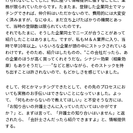
務が限られていたからです。たまたま、登録した企業同士でマッ
チングできれば、仲介料はいただかないので、費用的には大変安
く済みますが、なにゆえ、まだ立ち上げたばかりの機関とあっ
て、当時の登録数は限られていたのです。
それでもたまに、そうした企業同士でニーズが合うことがあって
紹介したことはありました。ですが、私もＭ＆Ａ業界に入り、当
時で早10年以上。いろいろな企業が頭の中にストックされている
わけです。そのため、紹介はしたものの、“この会社だったら、あ
の企業のほうが高く買ってくれそうだな。シナジー効果（相乗効
果）もありそうだし……”などと思いながら、そのストックを持
ち出すことは許されないので、もどかしさを感じていました。
そして、何とかマッチングできたとして、その先のプロセスにお
いても実務のお手伝いはできないことになっていました。よっ
て、「何もわからないので教えてほしい」と不安そうな方には、
「お知り合いの弁護士さんに入っていただいてはいかがです
か？」と、まずは言って、「弁護士の知り合いはいません」と返
されたら、「会計士さんだったら紹介できますよ」と、情報提供
する。