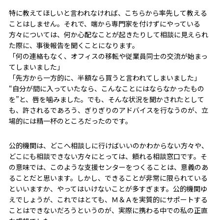
特に教えてほしいと言われなければ、こちらから率先して教える
ことはしません。それで、端から専門家を付けずにやっている
方々については、何か心配なことが起きたりして相談に見えられ
た際に、事後報告を聞くことになります。
「何の連絡もなく、オフィスの移転や従業員同士の交流が始まっ
てしまいました」
「先方から一方的に、半額なら買うと言われてしまいました」
“自分が間に入っていたなら、こんなことにはならなかったもの
を”と、唇を噛みました。でも、そんな状況を聞かされたとして
も、許されるであろう、ぎりぎりのアドバイスを行なうのが、立
場的には精一杯のところだったのです。
公的機関は、どこへ相談しに行けばいいのかわからない方々や、
どこにも相談できない方々にとっては、頼れる相談窓口です。そ
の意味では、このような支援センターをつくることは、意義のあ
ることだと思います。しかし、できることが非常に限られている
といいますか、やってはいけないことが多すぎます。公的機関ゆ
えでしょうが、これではとても、Ｍ＆Ａを実質的にサポートする
ことはできないだろうというのが、実際に携わる中での私の正直