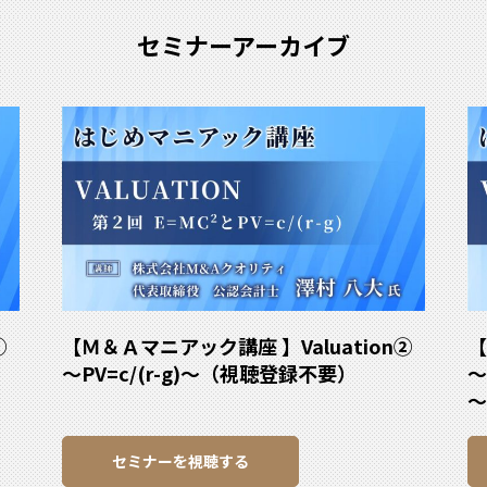
セミナーアーカイブ
①
【Ｍ＆Ａマニアック講座 】Valuation②
【
～PV=c/(r-g)～（視聴登録不要）
～
～
セミナーを視聴する