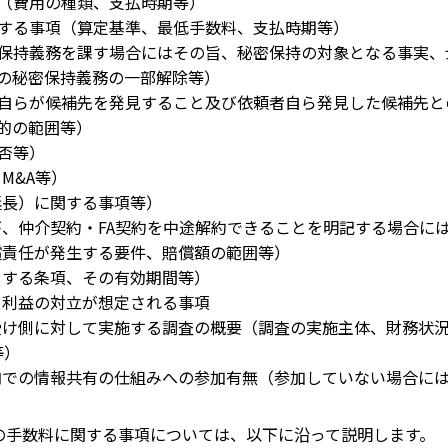
用（費用の種類、支払時期等）
関する事項（算定基準、最低手数料、支払時期等）
密保持義務を課す場合にはその旨、秘密保持の対象となる事実
秘密保持義務の一部解除等）
者自らが候補先を発見すること及び依頼者自ら発見した候補先
的の範囲等）
否等）
M&A等）
延長）に関する事項等）
者が、仲介契約・FA契約を中途解約できることを明記する場合に
賠償責任が発生する要件、賠償額の範囲等）
当する条項、その有効期間等）
て利益の対立が想定される事項
り受け側に対して実施する調査の概要（調査の実施主体、財務状
等）
界内での情報共有の仕組みへの参加有無（参加していない場合に
の手数料に関する事項については、以下に沿って説明します。