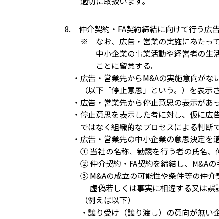
適切に取扱います。
8. 仲介契約・FA契約締結に向けて行う
※ なお、広告・営業の実施にあたっては
中小企業の事業活動や経営者の生活に多
ことに留意する。
・広告・営業先からM&Aの実施意向がない
（以下「停止意思」という。）を表示され
・広告・営業先から停止意思の表示があっ
・停止意思を表示した者に対し、仮に広告
ではなく組織的なプロセスによる判断であ
・広告・営業先の中小企業の意思決定を適
① 当社の名称、勧誘を行う者の氏名、仲
② 仲介契約・FA契約を締結し、M&A
③ M&Aの成立の可能性や条件等の仲介契
虚偽若しくは事実に相違する又は誤認
（例えば以下）
・譲り受け（譲り渡し）の意向が無い企業