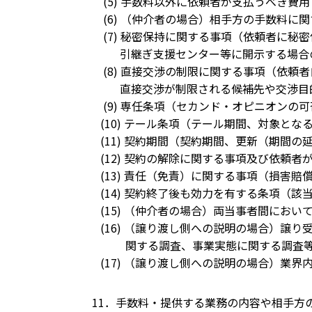
(5) 手数料以外に依頼者が支払うべき費
(6) （仲介者の場合）相手方の手数料に
(7) 秘密保持に関する事項（依頼者に秘
引継ぎ支援センター等に開示する場合の
(8) 直接交渉の制限に関する事項（依頼
直接交渉が制限される候補先や交渉目
(9) 専任条項（セカンド・オピニオンの可
(10) テール条項（テール期間、対象となる
(11) 契約期間（契約期間、更新（期間の
(12) 契約の解除に関する事項及び依頼
(13) 責任（免責）に関する事項（損害
(14) 契約終了後も効力を有する条項（該
(15) （仲介者の場合）両当事者間におい
(16) （譲り渡し側への説明の場合）譲
関する調査、事業実態に関する調査
(17) （譲り渡し側への説明の場合）業
11．手数料・提供する業務の内容や相手方