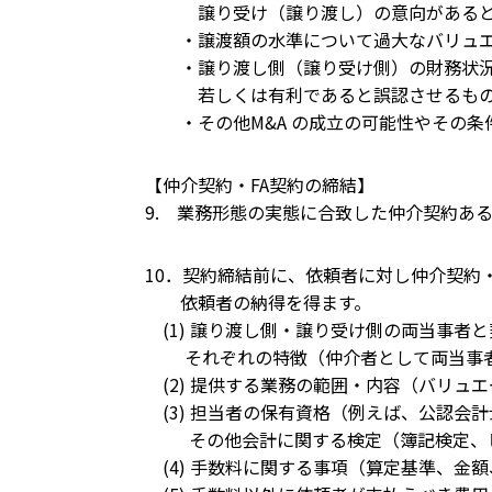
譲り受け（譲り渡し）の意向があると偽
・譲渡額の水準について過大なバリュエ
・譲り渡し側（譲り受け側）の財務状況、
若しくは有利であると誤認させるも
・その他M&A の成立の可能性やその条
【仲介契約・FA契約の締結】
9. 業務形態の実態に合致した仲介契約ある
10．契約締結前に、依頼者に対し仲介契約・
依頼者の納得を得ます。
(1) 譲り渡し側・譲り受け側の両当事者
それぞれの特徴（仲介者として両当事者
(2) 提供する業務の範囲・内容（バリュ
(3) 担当者の保有資格（例えば、公認会
その他会計に関する検定（簿記検定、ビ
(4) 手数料に関する事項（算定基準、金