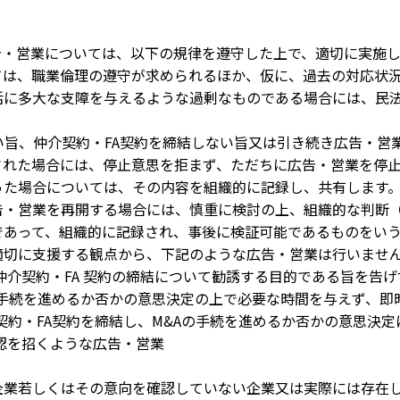
広告・営業については、以下の規律を遵守した上で、適切に実施
、職業倫理の遵守が求められるほか、仮に、過去の対応状況
大な支障を与えるような過剰なものである場合には、民法
旨、仲介契約・FA契約を締結しない旨又は引き続き広告・営
た場合には、停止意思を拒まず、ただちに広告・営業を停止
た場合については、その内容を組織的に記録し、共有します
・営業を再開する場合には、慎重に検討の上、組織的な判断（
って、組織的に記録され、事後に検証可能であるものをいう
切に支援する観点から、下記のような広告・営業は行いませ
介契約・FA 契約の締結について勧誘する目的である旨を告げ
の手続を進めるか否かの意思決定の上で必要な時間を与えず、即
約・FA契約を締結し、M&Aの手続を進めるか否かの意思決定
を招くような広告・営業
若しくはその意向を確認していない企業又は実際には存在し