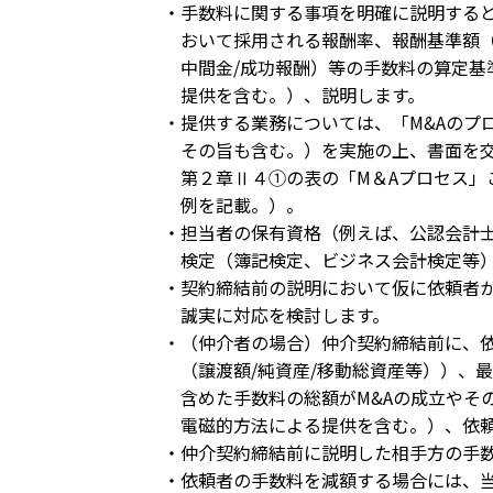
・手数料に関する事項を明確に説明すると
おいて採用される報酬率、報酬基準額（譲
中間金/成功報酬）等の手数料の算定基準
提供を含む。）、説明します。
・提供する業務については、「M&Aのプ
その旨も含む。）を実施の上、書面を交付
第２章Ⅱ４①の表の「M＆Aプロセス」ご
例を記載。）。
・担当者の保有資格（例えば、公認会計士
検定（簿記検定、ビジネス会計検定等）
・契約締結前の説明において仮に依頼者か
誠実に対応を検討します。
・（仲介者の場合）仲介契約締結前に、依
（譲渡額/純資産/移動総資産等））、最低
含めた手数料の総額がM&Aの成立やその
電磁的方法による提供を含む。）、依頼
・仲介契約締結前に説明した相手方の手数
・依頼者の手数料を減額する場合には、当