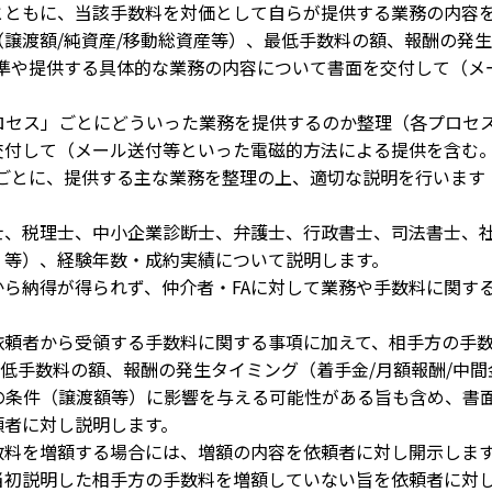
ともに、当該手数料を対価として自らが提供する業務の内容を
渡額/純資産/移動総資産等）、最低手数料の額、報酬の発生タ
や提供する具体的な業務の内容について書面を交付して（メ
ロセス」ごとにどういった業務を提供するのか整理（各プロセ
して（メール送付等といった電磁的方法による提供を含む。
とに、提供する主な業務を整理の上、適切な説明を行います
、税理士、中小企業診断士、弁護士、行政書士、司法書士、社
等）、経験年数・成約実績について説明します。
ら納得が得られず、仲介者・FAに対して業務や手数料に関す
頼者から受領する手数料に関する事項に加えて、相手方の手数
手数料の額、報酬の発生タイミング（着手金/月額報酬/中間
条件（譲渡額等）に影響を与える可能性がある旨も含め、書
者に対し説明します。
料を増額する場合には、増額の内容を依頼者に対し開示しま
初説明した相手方の手数料を増額していない旨を依頼者に対し