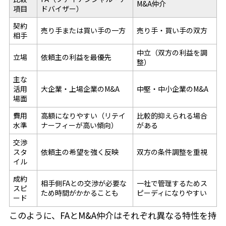
M&A仲介
項目
ドバイザー）
契約
売り手または買い手の一方
売り手・買い手の双方
相手
中立（双方の利益を調
立場
依頼主の利益を最優先
整）
主な
活用
大企業・上場企業のM&A
中堅・中小企業のM&A
場面
費用
高額になりやすい（リテイ
比較的抑えられる場合
水準
ナーフィーが高い傾向）
がある
交渉
スタ
依頼主の希望を強く反映
双方の条件調整を重視
イル
成約
相手側FAとの交渉が必要な
一社で管理するためス
スピ
ため時間がかかることも
ピーディになりやすい
ード
このように、FAとM&A仲介はそれぞれ異なる特性を持