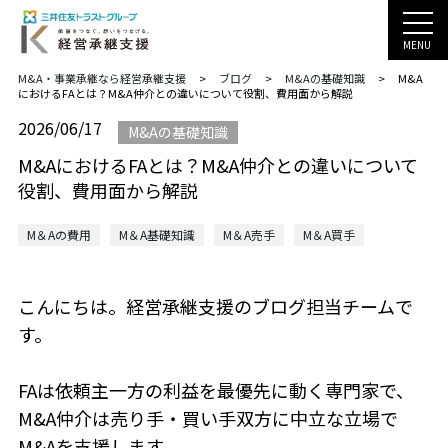
MENU
M&A・事業承継なら経営承継支援
>
ブログ
>
M&Aの基礎知識
>
M&A
におけるFAとは？M&A仲介との違いについて役割、費用面から解説
2026/06/17
M&Aの基礎知識
M&AにおけるFAとは？M&A仲介との違いについて
役割、費用面から解説
M＆Aの費用
M＆A基礎知識
M＆A売手
M＆A買手
こんにちは。経営承継支援のブログ担当チームで
す。
FAは依頼主一方の利益を最優先に動く専門家で、
M&A仲介は売り手・買い手双方に中立な立場で
M&Aを支援します。