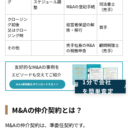
グ
スケジュール調
司法書士
M&Aの登記手続
整
（売手）
クロージン
グ前後
経営者保証の解
買手
又はクロー
除・移行
ジング時
売手社長のM&A
顧問税理士
その他
の税務申告
（売手）
1分で会社
を簡単査定
M&Aの仲介契約とは？
M&Aの仲介契約は、準委任契約です。