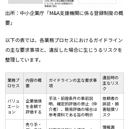
出所：中小企業庁「M&A支援機関に係る登録制度の概
要」
以下の表では、各業務プロセスにおけるガイドライン
の主な要求事項と、違反した場合に生じうるリスクを
整理しています。
違反時の
業務プ
内容の概
ガイドラインの主な要求事
主なリス
ロセス
要
項
ク
手法・前提条件の事前説
依頼者の
バリュ
企業価値
明、確定的評価の禁止（仲
誤認・損
エーシ
を金額で
介者）、簡易評価の場合は
害賠償リ
ョン
評価する
参考資料である旨の明示
スク
売り手・
情報漏