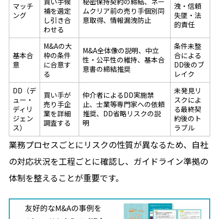
買い手候
秘密保持契約の締結、ネー
マッチ
洩・信頼
補を選定
ムクリア前の売り手個別同
ング
失墜・法
し引き合
意取得、情報漏洩防止
的責任
わせる
M&Aの大
条件未整
M&A全体像の説明、中立
基本合
枠の条件
合による
性・公平性の維持、基本合
意
に合意す
DD後のブ
意書の締結推奨
る
レイク
DD（デ
未発見リ
買い手が
仲介者によるDD実施禁
ュー・
スクによ
売り手企
止、士業等専門家への依頼
ディリ
る最終契
業を詳細
推奨、DD省略リスクの説
ジェン
約後のト
調査する
明
ス）
ラブル
業務プロセスごとにリスクの性質が異なるため、自社
の対応状況を工程ごとに確認し、ガイドライン準拠の
体制を整えることが重要です。