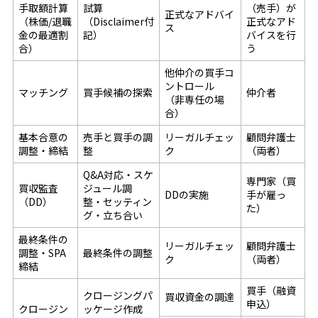
手取額計算
試算
（売手）が
正式なアドバイ
（株価/退職
（Disclaimer付
正式なアド
ス
金の最適割
記）
バイスを行
合）
う
他仲介の買手コ
ントロール
マッチング
買手候補の探索
仲介者
（非専任の場
合）
基本合意の
売手と買手の調
リーガルチェッ
顧問弁護士
調整・締結
整
ク
（両者）
Q&A対応・スケ
専門家（買
買収監査
ジュール調
DDの実施
手が雇っ
（DD）
整・セッティン
た）
グ・立ち合い
最終条件の
リーガルチェッ
顧問弁護士
調整・SPA
最終条件の調整
ク
（両者）
締結
買手（融資
クロージングパ
買収資金の調達
申込）
クロージン
ッケージ作成