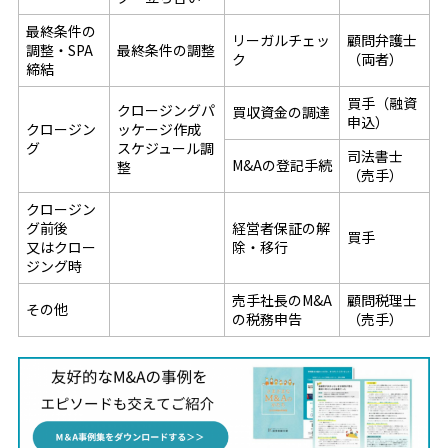
最終条件の
リーガルチェッ
顧問弁護士
調整・SPA
最終条件の調整
ク
（両者）
締結
買手（融資
クロージングパ
買収資金の調達
申込）
クロージン
ッケージ作成
グ
スケジュール調
司法書士
M&Aの登記手続
整
（売手）
クロージン
グ前後
経営者保証の解
買手
又はクロー
除・移行
ジング時
売手社長のM&A
顧問税理士
その他
の税務申告
（売手）