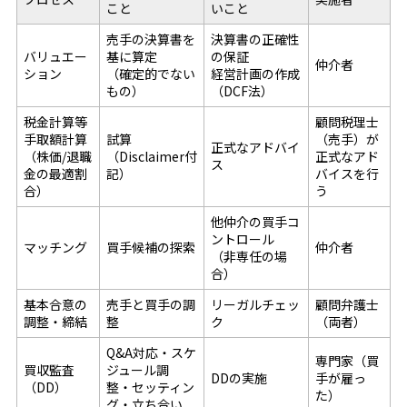
こと
いこと
売手の決算書を
決算書の正確性
バリュエー
基に算定
の保証
仲介者
ション
（確定的でない
経営計画の作成
もの）
（DCF法）
税金計算等
顧問税理士
手取額計算
試算
（売手）が
正式なアドバイ
（株価/退職
（Disclaimer付
正式なアド
ス
金の最適割
記）
バイスを行
合）
う
他仲介の買手コ
ントロール
マッチング
買手候補の探索
仲介者
（非専任の場
合）
基本合意の
売手と買手の調
リーガルチェッ
顧問弁護士
調整・締結
整
ク
（両者）
Q&A対応・スケ
専門家（買
買収監査
ジュール調
DDの実施
手が雇っ
（DD）
整・セッティン
た）
グ・立ち合い