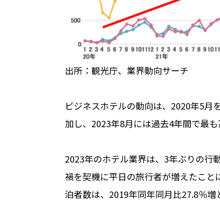
出所：観光庁、業界動向サーチ
ビジネスホテルの動向は、
2020
年
5
月
加し、
2023
年
8
月には過去
4
年間で最も
2023年のホテル業界は、
3
年ぶりの行
禍を契機に平日の旅行者が増えたこと
泊者数は、
2019
年同年同月比
27.8
％増