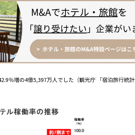
42.9
％増の
4
億
5,397
万人でした（観光庁 「宿泊旅行統