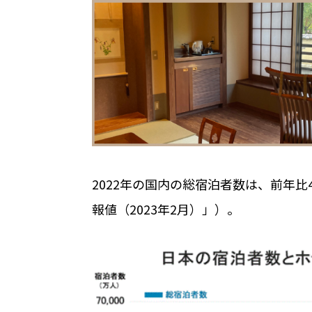
2022年の国内の総宿泊者数は、前年比
報値（
2023
年
2
月）」）。