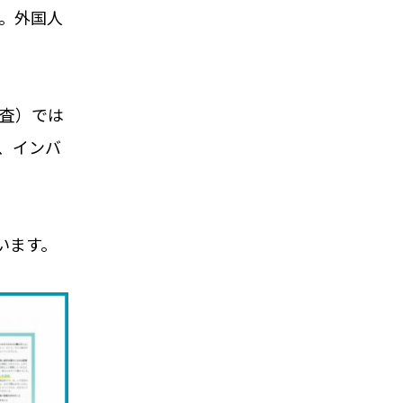
。外国人
調査）では
、インバ
います。