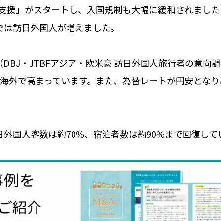
支援」がスタートし、入国規制も大幅に緩和されました
では訪日外国人が増えました。
（
DBJ
・
JTBF
アジア・欧米豪 訪日外国人旅行者の意向
海外で高まっています。また、為替レートが円安となり
日外国人客数は約
70%
、宿泊者数は約
90%
まで回復して