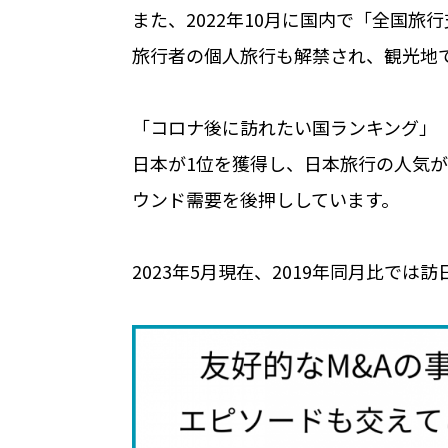
また、
2022
年
10
月に国内で「全国旅行
旅行者の個人旅行も解禁され、観光地
「コロナ後に訪れたい国ランキング」
日本が
1
位を獲得し、日本旅行の人気が
ウンド需要を後押ししています。
2023年
5
月現在、
2019
年同月比では訪