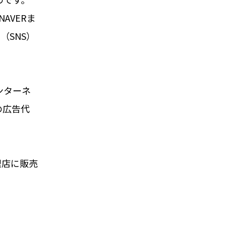
AVERま
（SNS）
ンターネ
の広告代
理店に販売