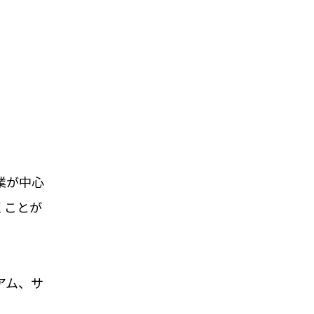
業が中心
くことが
アム、サ