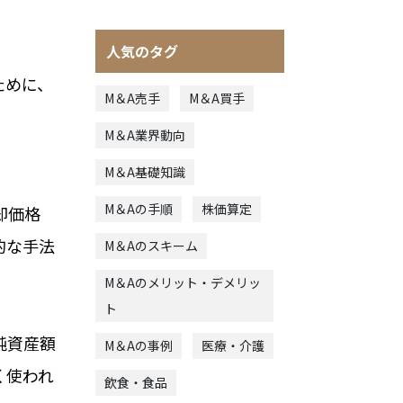
人気のタグ
ために、
M＆A売手
M＆A買手
M＆A業界動向
M＆A基礎知識
M＆Aの手順
株価算定
却価格
的な手法
M＆Aのスキーム
M＆Aのメリット・デメリッ
ト
純資産額
M＆Aの事例
医療・介護
く使われ
飲食・食品