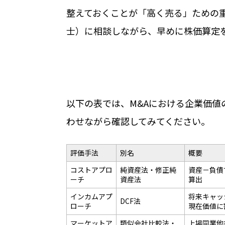
整えておくことが「高く売る」ための重
士）に相談しながら、早めに株価算定
以下の表では、M&Aにおける企業価値
わせながら確認してみてください。
評価手法
別名
概要
コストアプロ
純資産法・修正純
資産－負債
ーチ
資産法
算出
インカムアプ
将来キャッ
DCF法
ローチ
現在価値に
マーケットア
類似会社比較法・
上場同業他