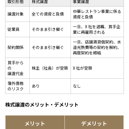
取引形態
株式譲渡
事業譲渡
中華レストラン事業に係る
譲渡対象
全ての資産と負債
資産と負債
一旦、X 社を退職、買手企
従業員
そのまま引き継ぐ
業に再雇用される
一旦、店舗賃貸借契約、水
契約関係
そのまま引き継ぐ
道光熱費等の契約を解約、
再度契約を締結
買手から
の
株主（社長）が受領
X 社が受領
譲渡代金
簿外債務
あり
なし
のリスク
株式譲渡のメリット・デメリット
メリット
デメリット