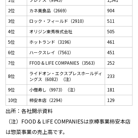
1位
プレナス（
9945
）
1,541
2位
カネ美食品（
2669
）
904
3位
ロック・フィールド（
2910
）
511
4位
オリジン東秀株式会社
505
5位
ホットランド（
3196
）
461
6位
ハークスレイ（
7561
）
451
7位
FFOD & LIFE COMPANIES（
3563
）
252
ライドオン・エクスプレスホールディ
8位
233
ングス（
6082
）（注）
9位
小僧寿し（
9973
）（注）
181
10位
柿安本店（
2294
）
129
出所：各社開示資料
（注）
FOOD & LIFE COMPANIES
は京樽事業柿安本店
は惣菜事業の売上高です。