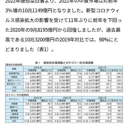
2022年版惣菜白書より、2021年の中食市場は対前年
3％増の10兆1149億円となりました。新型コロナウィ
ルス感染拡大の影響を受けて11年ぶりに前年を下回っ
た2020年の9兆8195億円から回復しましたが、過去最
高である10兆3200億円の2019年対比では、98%にと
どまりました（表1）。