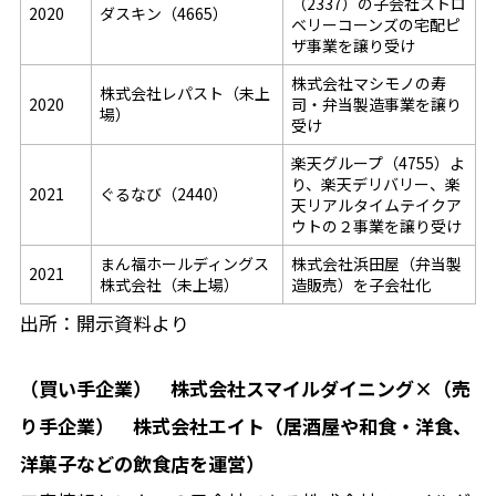
（2337）の子会社ストロ
2020
ダスキン（4665）
ベリーコーンズの宅配ピ
ザ事業を譲り受け
株式会社マシモノの寿
株式会社レパスト（未上
2020
司・弁当製造事業を譲り
場）
受け
楽天グループ（4755）よ
り、楽天デリバリー、楽
2021
ぐるなび（2440）
天リアルタイムテイクア
ウトの２事業を譲り受け
まん福ホールディングス
株式会社浜田屋（弁当製
2021
株式会社（未上場）
造販売）を子会社化
出所：開示資料より
（買い手企業） 株式会社スマイルダイニング×（売
り手企業） 株式会社エイト（居酒屋や和食・洋食、
洋菓子などの飲食店を運営）