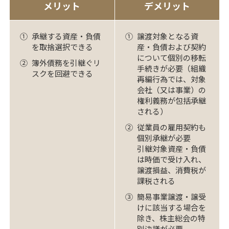
メリット
デメリット
①
承継する資産・負債
①
譲渡対象となる資
を取捨選択できる
産・負債および契約
について個別の移転
②
簿外債務を引継ぐリ
手続きが必要（組織
スクを回避できる
再編行為では、対象
会社（又は事業）の
権利義務が包括承継
される）
②
従業員の雇用契約も
個別承継が必要
引継対象資産・負債
は時価で受け入れ、
譲渡損益、消費税が
課税される
③
簡易事業譲渡・譲受
けに該当する場合を
除き、株主総会の特
別決議が必要