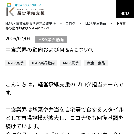
MENU
M&A・事業承継なら経営承継支援
>
ブログ
>
M&A業界動向
>
中食業
界の動向およびＭ＆Aについて
2026/07/03
M&A業界動向
中食業界の動向およびＭ＆Aについて
M＆A売手
M＆A業界動向
M＆A買手
飲食・食品
こんにちは。経営承継支援のブログ担当チームで
す。
中食業界は惣菜や弁当を自宅等で食するスタイル
として市場規模が拡大し、コロナ後も回復基調を
続けています。