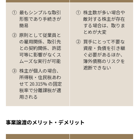
①
最もシンプルな取引
①
株主数が多い場合や
形態であり手続きが
敵対する株主が存在
簡易
する場合は、取りま
とめが大変
②
原則として従業員と
の雇用関係、取引先
②
買手にとって不要な
との契約関係、許認
資産・負債を引き継
可等に影響がなくス
ぐ必要があるほか、
ムーズな実行が可能
簿外債務のリスクを
遮断できない
③
株主が個人の場合、
所得税・住民税あわ
せて 20.315% の固定
税率で分離課税が適
用される
事業譲渡のメリット・デメリット