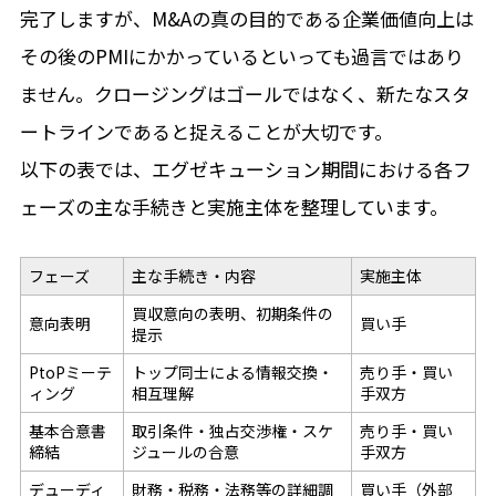
完了しますが、M&Aの真の目的である企業価値向上は
その後のPMIにかかっているといっても過言ではあり
ません。クロージングはゴールではなく、新たなスタ
ートラインであると捉えることが大切です。
以下の表では、エグゼキューション期間における各フ
ェーズの主な手続きと実施主体を整理しています。
フェーズ
主な手続き・内容
実施主体
買収意向の表明、初期条件の
意向表明
買い手
提示
PtoPミーテ
トップ同士による情報交換・
売り手・買い
ィング
相互理解
手双方
基本合意書
取引条件・独占交渉権・スケ
売り手・買い
締結
ジュールの合意
手双方
デューディ
財務・税務・法務等の詳細調
買い手（外部