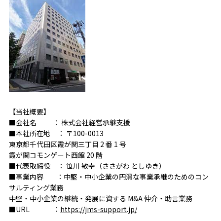
【当社概要】
■会社名 ： 株式会社経営承継支援
■本社所在地 ： 〒100-0013
東京都千代田区霞が関三丁目 2 番 1 号
霞が関コモンゲート西館 20 階
■代表取締役 ： 笹川 敏幸（ささがわ としゆき）
■事業内容 ：中堅・中小企業の円滑な事業承継のためのコン
サルティング業務
中堅・中小企業の継続・発展に資する M&A 仲介・助言業務
■URL ：
https://jms-support.jp/