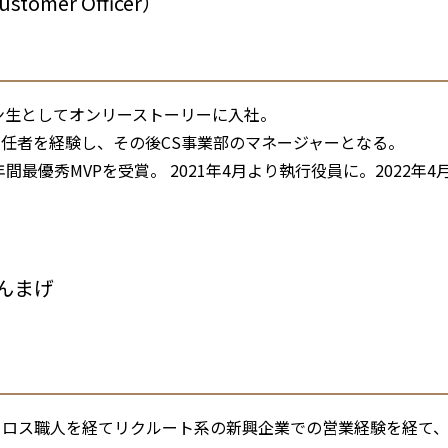
ustomer Officer）
ーン生としてオンリーストーリーに入社。
任者を経験し、その後CS事業部のマネージャーとなる。
年間最優秀MVPを受賞。 2021年4月より執行役員に。2022年4
トーリー
ＷＥＢサイト
＞
ょんまげ
ロス職人を経てリクルート系の新興企業での営業経験を経て、