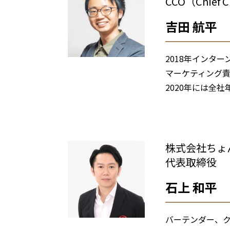
CCO（Chief C
吉田 航平
2018年インタ
マーケティング責
2020年には全社
＜㈱オンリース
株式会社ち
代表取締役
石上 和平
バーテンダー、ク