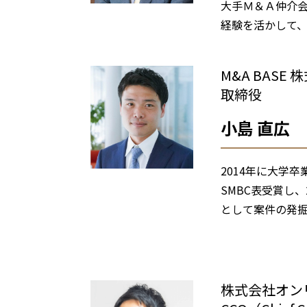
大手Ｍ＆Ａ仲介会
経験を活かして
M&A BAS
取締役
小島 直広
2014年に大学
SMBC表受賞し
として案件の発
を中心に多くＭ＆
＜M&A BASE㈱
株式会社オ