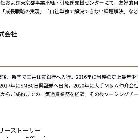
社および東京都事業承継・引継ぎ支援センターにて、友好的Ｍ
、「成長戦略の実現」「自社単独で解決できない課題解決」な
E 株式会社
卒業後、新卒で三井住友銀行へ入行。2016年に当時の史上最年
、2017年にSMBC日興証券へ出向。2020年に大手Ｍ＆Ａ仲
掘からご成約までの一気通貫業務を経験。その後ソーシングチ
Ａに貢献。2022年に当社に参画。
ＷＥＢサイト
＞
ンリーストーリー