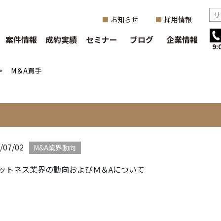
お知らせ
採用情報
案件情報
成約実績
セミナー
ブログ
企業情報
9
>
M＆A買手
/07/02
M&A業界動向
ットネス業界の動向およびＭ＆Aについて