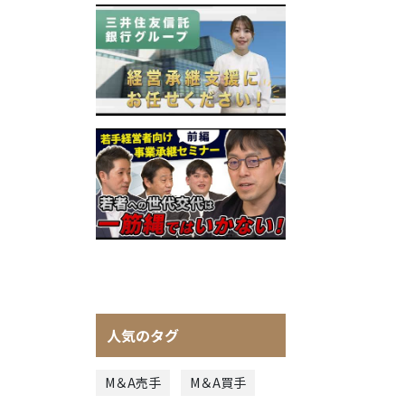
人気のタグ
M＆A売手
M＆A買手