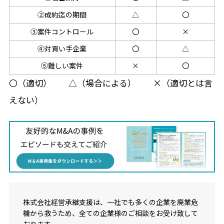
②成約迄の期間
△
〇
③案件コントロール
〇
×
④対買い手企業
〇
△
⑤難しい案件
×
〇
〇（適切） △（場合による） ×（適切とは言
えない）
株式会社経営承継支援は、一社でも多くの企業を廃業危
機から救うため、全ての企業様のご相談をお受け致して