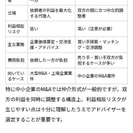
者
一方
依頼者の利益を最大化
双方の間に立つ中立的調
立場
する代理人
整者
利益相反
低い
高い（注意が必要）
リスク
企業価値算定・交渉支
買い手探索・マッチン
主な業務
援・アドバイス
グ・交渉調整
売り手・買い手双方が負
費用負担
依頼した一方が負担
担するケースが多い
向いてい
大型M&A・上場企業案
中小企業のM&A案件
るケース
件
特に中小企業のM&Aでは仲介形式が一般的ですが、双
方の利益を同時に調整する構造上、利益相反リスクが
生じやすい点は十分に理解したうえでアドバイザーを
選定することが重要です。