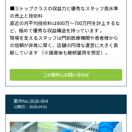
■③トップクラスの収益力と優秀なスタッフ高水準
の売上と技術料
直近の月平均技術料は600万～700万円を計上するな
ど、極めて優秀な収益構造を持っています 。
現場を支えるスタッフは門前医療機関や患者様から
の信頼が非常に厚く、店舗の円滑な運営に大きく貢
献しています （※譲渡後も継続雇用を想定）。
この案件にお問い合わせ
案件No.2026-004
公開日：2026.04.01