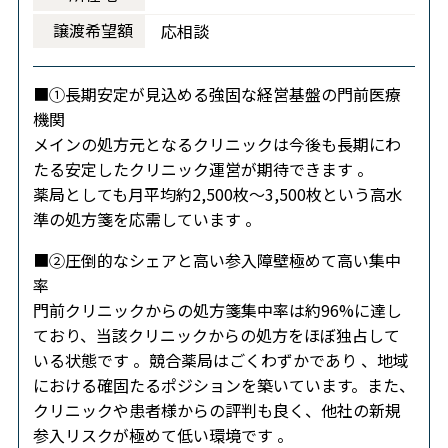
譲渡希望額
応相談
■①長期安定が見込める強固な経営基盤の門前医療
機関
メインの処方元となるクリニックは今後も長期にわ
たる安定したクリニック運営が期待できます 。
薬局としても月平均約2,500枚～3,500枚という高水
準の処方箋を応需しています 。
■②圧倒的なシェアと高い参入障壁極めて高い集中
率
門前クリニックからの処方箋集中率は約96%に達し
ており、当該クリニックからの処方をほぼ独占して
いる状態です 。競合薬局はごくわずかであり 、地域
における確固たるポジションを築いています。また、
クリニックや患者様からの評判も良く、他社の新規
参入リスクが極めて低い環境です 。