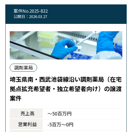
案件No.2025-832
公開日：2026.03.27
調剤薬局
埼玉県南・西武池袋線沿い調剤薬局（在宅
拠点拡充希望者・独立希望者向け）の譲渡
案件
売上高
～50百万円
営業利益
-5百万～0円