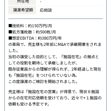
所在地
-
譲渡希望額
応相談
■技術料：約150万円/月
■処方箋枚数：約500枚/月
■想定EBITDA：約380万円/年
の薬局で、売主様も2年前にM&Aで承継開業をされま
した。
当初の譲受した目的として、『施設在宅』の拠点と
しての役割を期待して承継しましたが、
既存従業員からの理解が得られず、2年経過した現在
も『施設在宅』をつけられていない為、
この度譲渡のご検討を開始されました。
売主様は『施設在宅の営業』が得意で、現状８施設
からの在宅対応依頼を受けており、近々で+１施設の
依頼も受ける予定です。