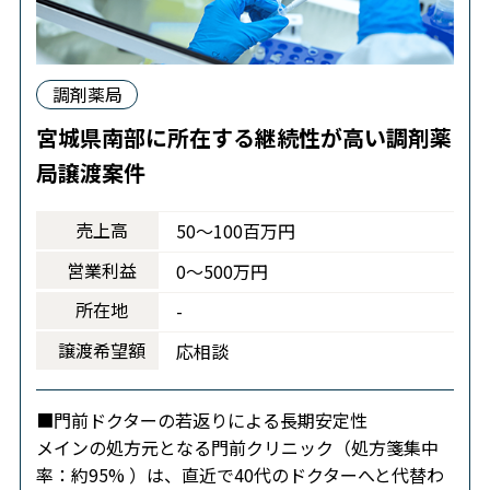
調剤薬局
宮城県南部に所在する継続性が高い調剤薬
局譲渡案件
売上高
50～100百万円
営業利益
0～500万円
所在地
-
譲渡希望額
応相談
■門前ドクターの若返りによる長期安定性
メインの処方元となる門前クリニック（処方箋集中
率：約95% ）は、直近で40代のドクターへと代替わ